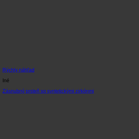
Rýchly náhľad
Iné
Zásnubný prsteň so syntetickými zirkónmi