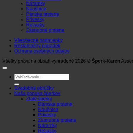
Náramky
Náušnice
Pánske prstene
Prívesky
Retiazky
Zásnubné prstene
Všeobecné podmienky
Reklamačný poriadok
Ochrana osobných údajov
Všetky práva na obsah vyhradené 2026 ©
Šperk-Karen
Asse
Hľadať:
Svadobné obrúčky
Naša ponuka šperkov
Zlaté šperky
Dámske prstene
Náušnice
Prívesky
Zásnubné prstene
Náramky
Retiazky