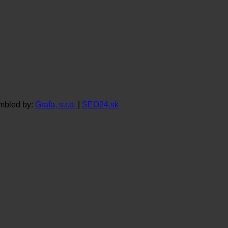
mbled by:
Grafa, s.r.o.
|
SEO24.sk