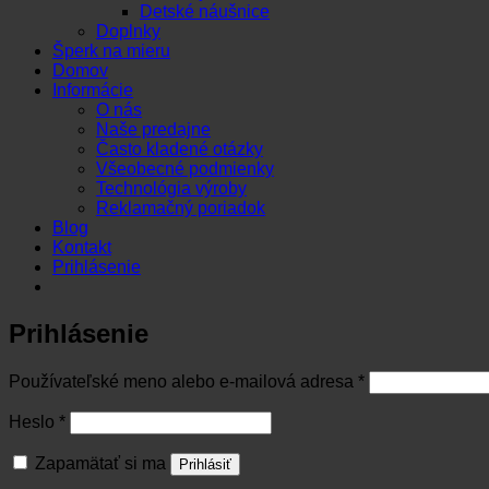
Detské náušnice
Doplnky
Šperk na mieru
Domov
Informácie
O nás
Naše predajne
Často kladené otázky
Všeobecné podmienky
Technológia výroby
Reklamačný poriadok
Blog
Kontakt
Prihlásenie
Prihlásenie
Povinné
Používateľské meno alebo e-mailová adresa
*
Povinné
Heslo
*
Zapamätať si ma
Prihlásiť