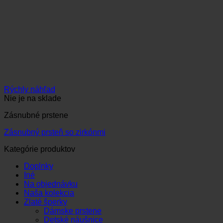
Rýchly náhľad
Nie je na sklade
Zásnubné prstene
Zásnubný prsteň so zirkónmi
Kategórie produktov
Doplnky
Iné
Na objednávku
Naša kolekcia
Zlaté šperky
Dámske prstene
Detské náušnice