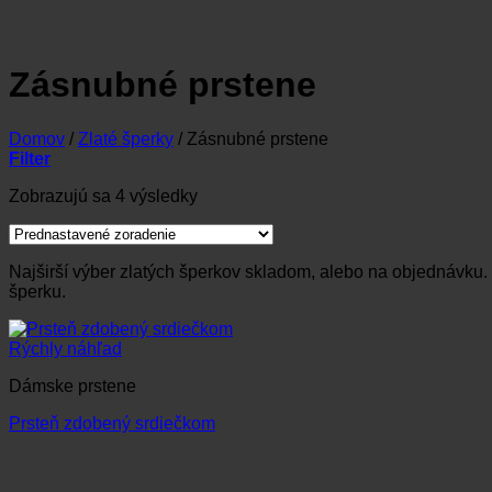
Zásnubné prstene
Domov
/
Zlaté šperky
/
Zásnubné prstene
Filter
Zobrazujú sa 4 výsledky
Najširší výber zlatých šperkov skladom, alebo na objednávk
šperku.
Rýchly náhľad
Dámske prstene
Prsteň zdobený srdiečkom