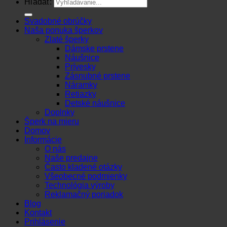
Hľadať:
Svadobné obrúčky
Naša ponuka šperkov
Zlaté šperky
Dámske prstene
Náušnice
Prívesky
Zásnubné prstene
Náramky
Retiazky
Detské náušnice
Doplnky
Šperk na mieru
Domov
Informácie
O nás
Naše predajne
Často kladené otázky
Všeobecné podmienky
Technológia výroby
Reklamačný poriadok
Blog
Kontakt
Prihlásenie