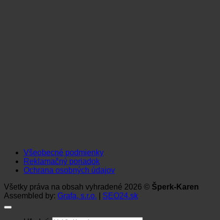
Všeobecné podmienky
Reklamačný poriadok
Ochrana osobných údajov
Všetky práva na obsah vyhradené 2026 ©
Šperk-Karen
Assembled by:
Grafa, s.r.o.
|
SEO24.sk