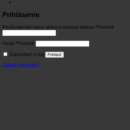
Prihlásenie
Používateľské meno alebo e-mailová adresa
*
Povinné
Heslo
*
Povinné
Zapamätať si ma
Prihlásiť
Zabudli ste heslo?