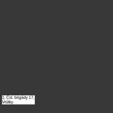
1. Čsl. brigády 17,
Vrútky